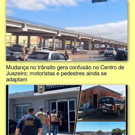
Mudança no trânsito gera confusão no Centro de
Juazeiro; motoristas e pedestres ainda se
adaptam