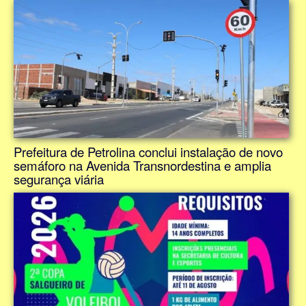
Prefeitura de Petrolina conclui instalação de novo
semáforo na Avenida Transnordestina e amplia
segurança viária