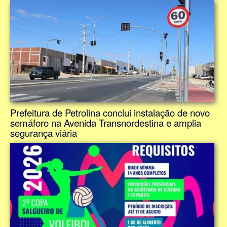
Prefeitura de Petrolina conclui instalação de novo
semáforo na Avenida Transnordestina e amplia
segurança viária