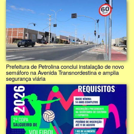
Prefeitura de Petrolina conclui instalação de novo
semáforo na Avenida Transnordestina e amplia
segurança viária