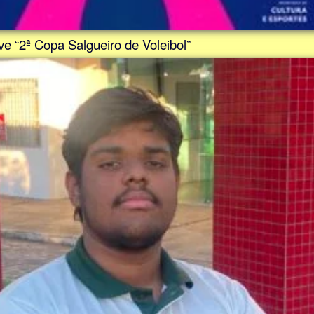
ve “2ª Copa Salgueiro de Voleibol”