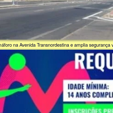
emáforo na Avenida Transnordestina e amplia segurança v