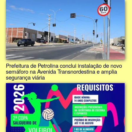
Prefeitura de Petrolina conclui instalação de novo
semáforo na Avenida Transnordestina e amplia
segurança viária