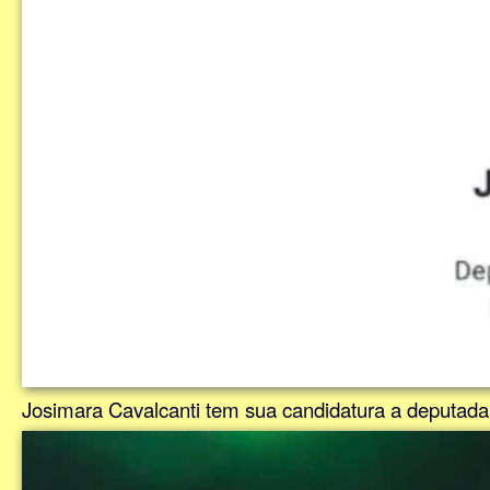
Josimara Cavalcanti tem sua candidatura a deputada