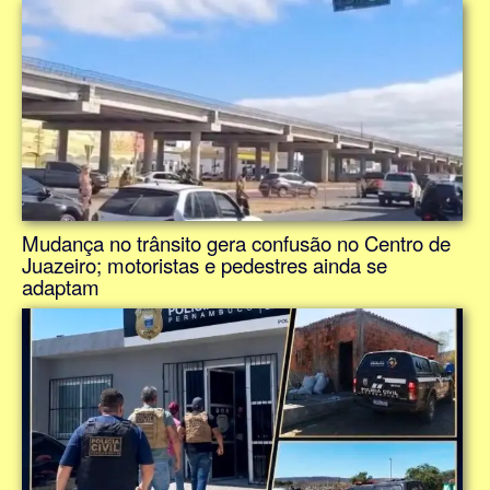
Mudança no trânsito gera confusão no Centro de
Juazeiro; motoristas e pedestres ainda se
adaptam