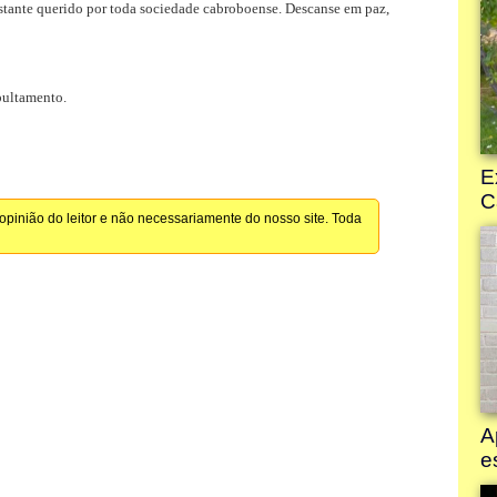
stante querido por toda sociedade cabroboense. Descanse em paz,
pultamento.
pinião do leitor e não necessariamente do nosso site. Toda