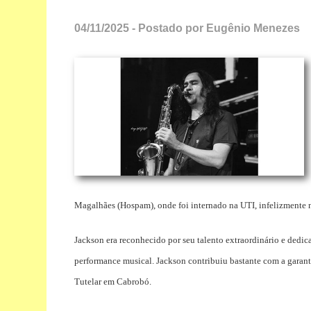
04/11/2025 - Postado por Eugênio Menezes
Magalhães (Hospam), onde foi internado na UTI, infelizmente nã
Jackson era reconhecido por seu talento extraordinário e dedi
performance musical. Jackson contribuiu bastante com a garant
Tutelar em Cabrobó.