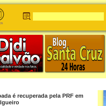
os
bada é recuperada pela PRF em
lgueiro