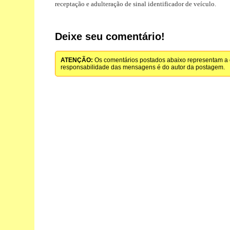
receptação e adulteração de sinal identificador de veículo.
Deixe seu comentário!
ATENÇÃO:
Os comentários postados abaixo representam a o
responsabilidade das mensagens é do autor da postagem.