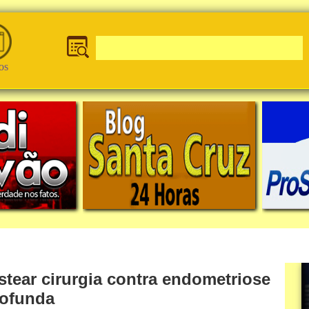
os
stear cirurgia contra endometriose
rofunda