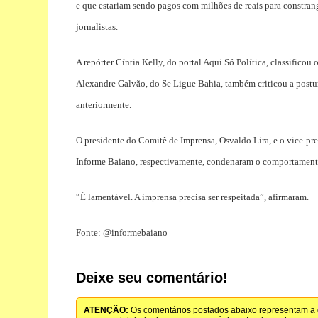
e que estariam sendo pagos com milhões de reais para constrang
jornalistas.
A repórter Cíntia Kelly, do portal Aqui Só Política, classifico
Alexandre Galvão, do Se Ligue Bahia, também criticou a postura
anteriormente.
O presidente do Comitê de Imprensa, Osvaldo Lira, e o vice-p
Informe Baiano, respectivamente, condenaram o comportamento
“É lamentável. A imprensa precisa ser respeitada”, afirmaram.
Fonte: @informebaiano
Deixe seu comentário!
ATENÇÃO:
Os comentários postados abaixo representam a o