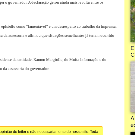
er o governador. A declaração gerou ainda mais revolta entre os
u o episódio como “lamentável” e um desrespeito ao trabalho da imprensa.
 da assessoria e afirmou que situações semelhantes já teriam ocorrido
residente da entidade, Ramon Margiolle, do Muita Informação e do
 da assessoria do governador.
pinião do leitor e não necessariamente do nosso site. Toda