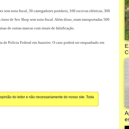
es sem nota fiscal, 30 carregadores portáteis, 100 escovas elétricas, 300
 itens de Sex Shop sem nota fiscal. Além disso, eram transportadas 500
misas de outras marcas com sinais de falsificação.
a de Polícia Federal em Juazeiro. O caso poderá ser enquadrado em
pinião do leitor e não necessariamente do nosso site. Toda