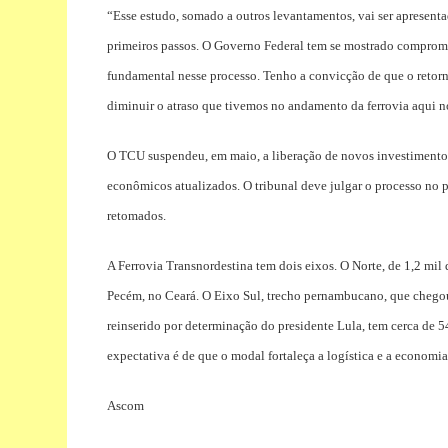
“Esse estudo, somado a outros levantamentos, vai ser apresenta
primeiros passos. O Governo Federal tem se mostrado comprom
fundamental nesse processo. Tenho a convicção de que o retorno
diminuir o atraso que tivemos no andamento da ferrovia aqui 
O TCU suspendeu, em maio, a liberação de novos investimentos 
econômicos atualizados. O tribunal deve julgar o processo no p
retomados.
A Ferrovia Transnordestina tem dois eixos. O Norte, de 1,2 mil 
Pecém, no Ceará. O Eixo Sul, trecho pernambucano, que chegou 
reinserido por determinação do presidente Lula, tem cerca de 5
expectativa é de que o modal fortaleça a logística e a economia
Ascom