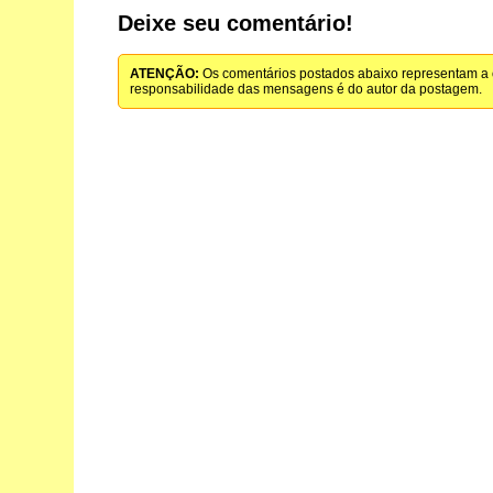
Deixe seu comentário!
ATENÇÃO:
Os comentários postados abaixo representam a o
responsabilidade das mensagens é do autor da postagem.