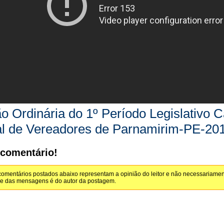
o Ordinária do 1º Período Legislativo 
al de Vereadores de Parnamirim-PE-20
 comentário!
omentários postados abaixo representam a opinião do leitor e não necessariamen
de das mensagens é do autor da postagem.