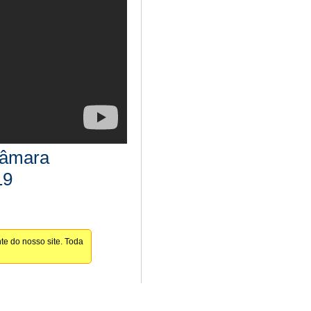
Câmara
19
te do nosso site. Toda