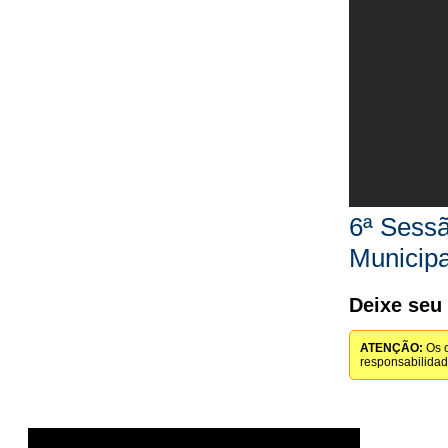
6ª Sessã
Municip
Deixe seu
ATENÇÃO:
Os c
responsabilida