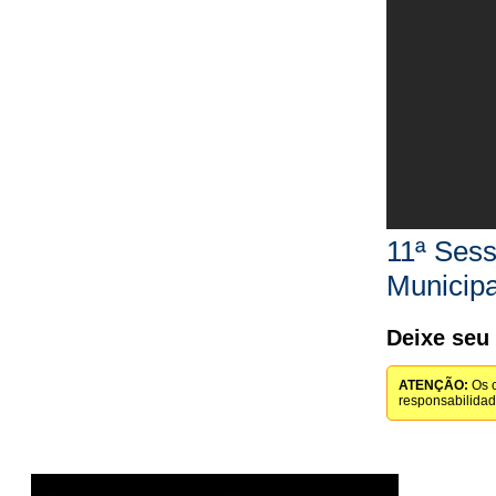
11ª Sess
Municipa
Deixe seu
ATENÇÃO:
Os c
responsabilida