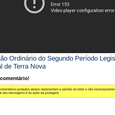
ão Ordinário do Segundo Período Legi
l de Terra Nova
 comentário!
omentários postados abaixo representam a opinião do leitor e não necessariamen
de das mensagens é do autor da postagem.