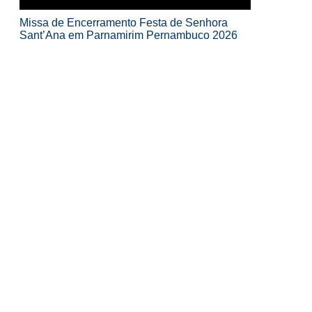
Missa de Encerramento Festa de Senhora
Sant’Ana em Parnamirim Pernambuco 2026
Missa Solene Festa de Senhora Sant’Ana em
Parnamirim Pernambuco 2026