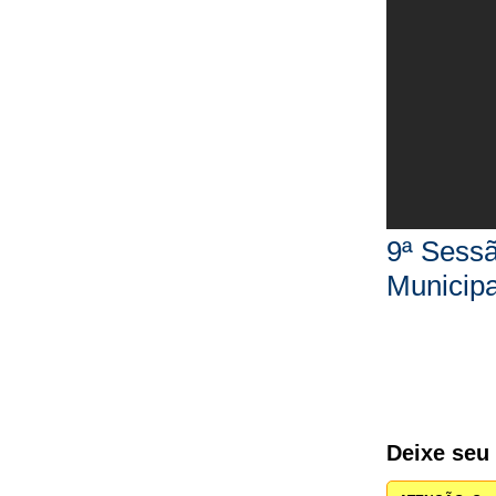
9ª Sessã
Municip
Deixe seu