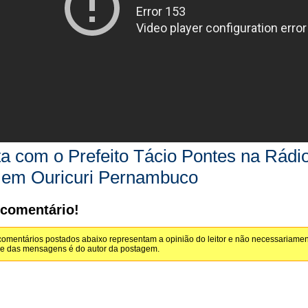
ta com o Prefeito Tácio Pontes na Rádi
 em Ouricuri Pernambuco
 comentário!
omentários postados abaixo representam a opinião do leitor e não necessariamen
de das mensagens é do autor da postagem.