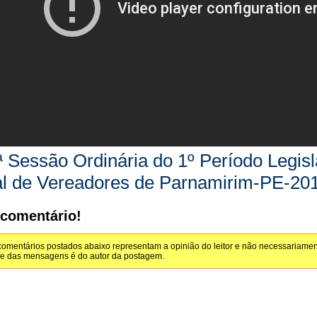
ª Sessão Ordinária do 1º Período Legis
al de Vereadores de Parnamirim-PE-20
 comentário!
omentários postados abaixo representam a opinião do leitor e não necessariamen
de das mensagens é do autor da postagem.