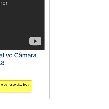
lativo Câmara
18
te do nosso site. Toda