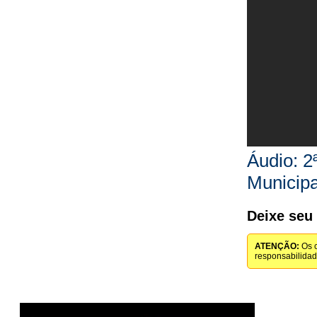
Áudio: 2
Municip
Deixe seu
ATENÇÃO:
Os c
responsabilida