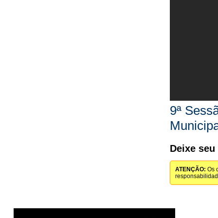
9ª Sessã
Municipa
Deixe seu
ATENÇÃO:
Os c
responsabilida