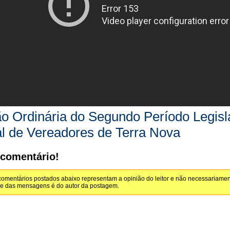
o Ordinária do Segundo Período Legis
l de Vereadores de Terra Nova
 comentário!
omentários postados abaixo representam a opinião do leitor e não necessariamen
de das mensagens é do autor da postagem.