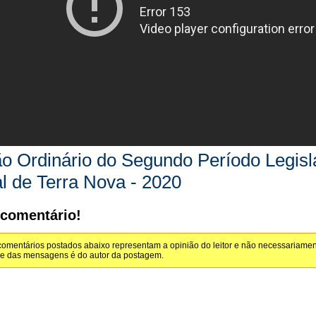
o Ordinário do Segundo Período Legis
l de Terra Nova - 2020
 comentário!
omentários postados abaixo representam a opinião do leitor e não necessariamen
de das mensagens é do autor da postagem.