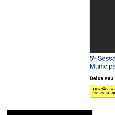
5ª Sessã
Municipa
Deixe seu
ATENÇÃO:
Os c
responsabilida