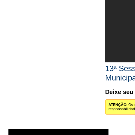
13ª Sess
Municipa
Deixe seu
ATENÇÃO:
Os c
responsabilida