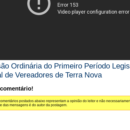
ão Ordinária do Primeiro Período Legi
l de Vereadores de Terra Nova
 comentário!
omentários postados abaixo representam a opinião do leitor e não necessariamen
de das mensagens é do autor da postagem.